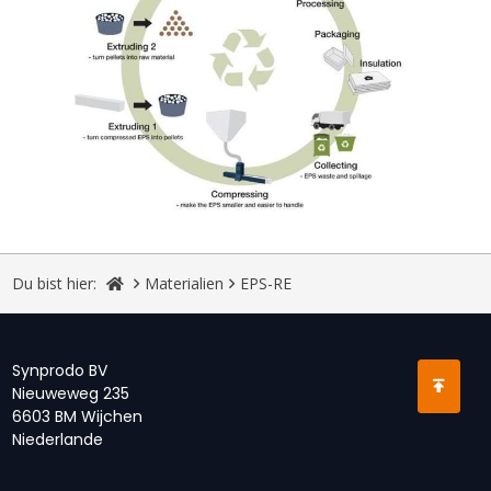
Du bist hier:
Materialien
EPS-RE
Synprodo BV
Nieuweweg 235
6603 BM Wijchen
Niederlande